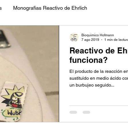
s
Monografias Reactivo de Ehrlich
ofmann
Hoja de seguridad Ehrlich
Hoja de Segu
Bioquimico Hofmann
7 ago 2019
1 min de lectur
Reactivo de Eh
NSTRUCCIONES MARQUIS
INSTRUCCIONES EHR
funciona?
El producto de la reacción en
NN
Pruebas de confirmación
sustituido en medio ácido con
un burbujeo seguido...