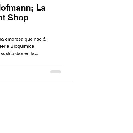
Hofmann; La
nt Shop
na empresa que nació,
iería Bioquímica
stituidas en la...