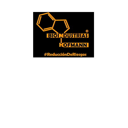
Bioindustrias Hofmann
Inicio
¿Qué reactivos necesito?
Instructivos de uso
Más