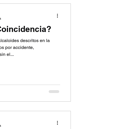
a
Coincidencia?
caloides descritos en la
os por accidente,
n el...
a