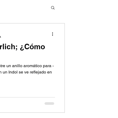
ridad Marquis
a
rlich; ¿Cómo
LICH
tre un anillo aromático para -
 un Indol se ve reflejado en