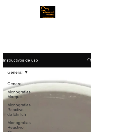
Bioindustrias Hofmann
Instructivos de uso
General
General
Monografias
Marquis
Monografias
Reactivo
de Ehrlich
Monografias
Reactivo
de