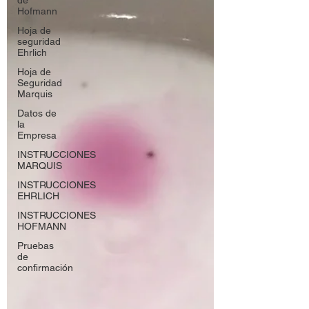
Hofmann
Hoja de
seguridad
Ehrlich
Hoja de
Seguridad
Marquis
Datos de
la
Empresa
INSTRUCCIONES
MARQUIS
INSTRUCCIONES
EHRLICH
INSTRUCCIONES
HOFMANN
Pruebas
de
confirmación